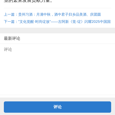
业的繁荣发展贡献力量。
上一篇：贵州习酒：月满中秋，酒中君子归乡品美酒、庆团圆
下一篇："文化觉醒·时尚绽放"——古阿新《觉·绽》闪耀2025中国国
际时装周
最新评论
评论