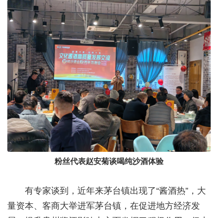
粉丝代表赵安菊谈喝纯沙酒体验
有专家谈到，近年来茅台镇出现了“酱酒热”，大
量资本、客商大举进军茅台镇，在促进地方经济发