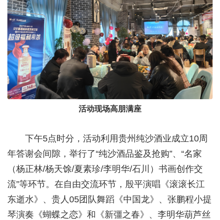
活动现场高朋满座
下午5点时分，活动利用贵州纯沙酒业成立10周
年答谢会间隙，举行了“纯沙酒品鉴及抢购”、“名家
（杨正林/杨天馀/夏素珍/李明华/石川）书画创作交
流”等环节。在自由交流环节，殷平演唱《滚滚长江
东逝水》、贵人05团队舞蹈《中国龙》、张鹏程小提
琴演奏《蝴蝶之恋》和《新彊之春》、李明华葫芦丝