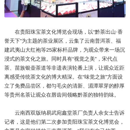
在贵阳珠宝茶文化博览会现场，以“黔茶出山·香
誉天下”为主题的茶业展区，云集了云南普洱茶、福
建武夷山大红袍等25家标杆品牌，为观众带来一场沉
浸式的茶文化之旅。同时具有“视觉之美”，宋代点
茶、苗族银壶茶道等非遗表演轮番上演，让观众近距
离感受传统茶文化的博大精深。在“味觉之旅”方面设
立了免费品尝区，都匀毛尖的清新、湄潭翠芽的醇厚
等贵州名茶让观众在唇齿间领略黔茶的独特韵味。
云南西双版纳易武宛鑫堂茶厂负责人余女士告诉
记者，这是他们第二次参加贵阳珠宝茶文化博览会，