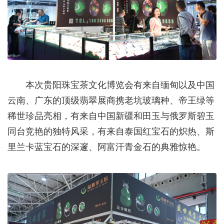
本次贵阳珠宝茶文化博览会有来自缅甸以及中国
云南、广东的顶级翡翠展商携老坑玻璃种、帝王绿等
稀世珍品亮相，有来自中国新疆和田玉与俄罗斯碧玉
同台竞艳的独特风采，有来自泰国红宝石的炽热、斯
里兰卡蓝宝石的深邃、阿富汗青金石的典雅惊艳。